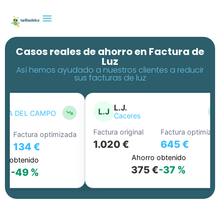
Casos reales de ahorro en Factura de
Luz
Así hemos ayudado a nuestros clientes a reducir
sus facturas de luz
L.J.
L.J
IA DEL CAMPO
Caceres
Factura original
Factura optimizada
Factura optimizada
1.020 €
645 €
134 €
Ahorro obtenido
o obtenido
375 €
-37 %
 €
-49 %