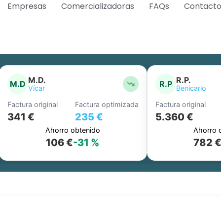
Empresas
Comercializadoras
FAQs
Contact
M.D.
R.P.
M.D
R.P
Vícar
Benicarlo
Factura original
Factura optimizada
Factura original
F
341 €
235 €
5.360 €
Ahorro obtenido
Ahorro ob
106 €
-31 %
782 €