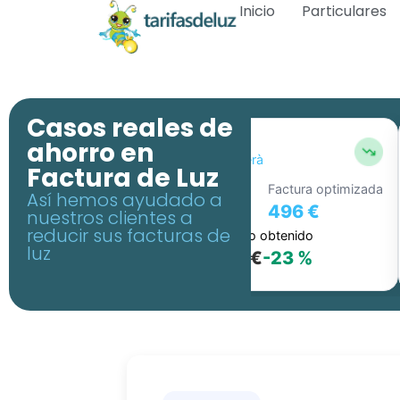
Inicio
Particulares
Casos reales de
ahorro en
J.B.
J.B
Roda de Berà
Factura de Luz
Factura original
Factura optimizada
Así hemos ayudado a
644 €
496 €
nuestros clientes a
reducir sus facturas de
Ahorro obtenido
luz
147 €
-23 %