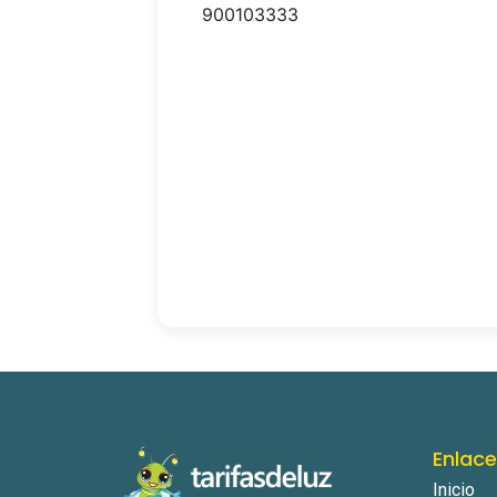
900103333
Enlac
Inicio