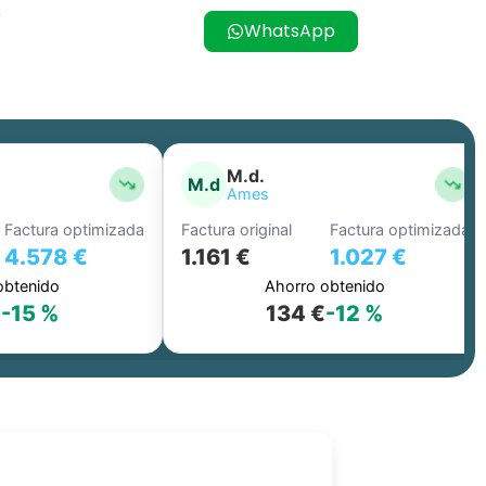
o
WhatsApp
M.d.
M.d
Ames
actura optimizada
Factura original
Factura optimizada
4.578 €
1.161 €
1.027 €
tenido
Ahorro obtenido
-15 %
134 €
-12 %