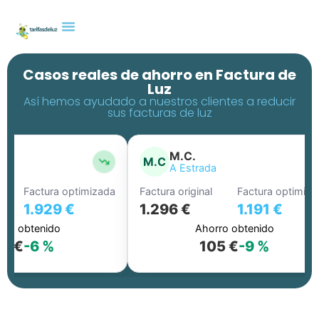
Casos reales de ahorro en Factura de
Luz
Así hemos ayudado a nuestros clientes a reducir
sus facturas de luz
M.C.
M.C
A Estrada
Factura optimizada
Factura original
Factura optimiza
1.929 €
1.296 €
1.191 €
ro obtenido
Ahorro obtenido
2 €
-6 %
105 €
-9 %