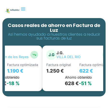
Casos reales de ahorro en Factura de
Luz
Así hemos ayudado a nuestros clientes a reducir
sus facturas de luz
J.G.
J.G
ián de los Reyes
VILLA DEL RIO
Factura optimizada
Factura original
Factura optimizad
1.190 €
1.250 €
622 €
o obtenido
Ahorro obtenido
 €
-18 %
628 €
-51 %